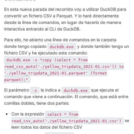
En esta nueva parada del recorrido voy a utilizar DuckDB para
convertir un fichero CSV a Parquet. Y lo haré directamente
desde la línea de comandos, en lugar de hacerlo de manera
interactiva entrando al CLI de DuckDB.
Para ello, he abierto una línea de comandos en la carpeta
donde tengo copiado
y donde también tengo un
duckdb.exe
fichero CSV y he ejecutado este comando:
duckdb.exe -s "copy (select * from
read_csv_auto('./yellow_tripdata_2021-01.csv')) to
'./yellow_tripdata_2021-01.parquet' (format
parquet);"
El parámetro
le indica a
que ejecute el
-s
duckdb.exe
comando que viene a continuación. El comando, que está entre
comillas dobles, tiene dos partes:
Con la expresión
select * from
se
read_csv_auto('./yellow_tripdata_2021-01.csv')
leen todos los datos del fichero CSV